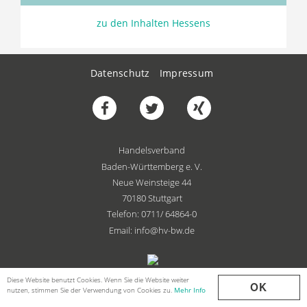
zu den Inhalten Hessens
Datenschutz
Impressum
Handelsverband
Baden-Württemberg e. V.
Neue Weinsteige 44
70180 Stuttgart
Telefon: 0711/ 64864-0
Email: info@hv-bw.de
Diese Website benutzt Cookies. Wenn Sie die Website weiter
OK
nutzen, stimmen Sie der Verwendung von Cookies zu.
Mehr Info